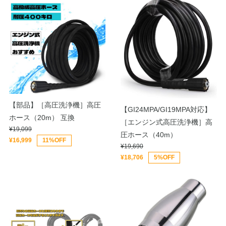
【部品】［高圧洗浄機］高圧
【GI24MPA/GI19MPA対応】
ホース（20m） 互換
［エンジン式高圧洗浄機］高
¥19,099
圧ホース（40m）
¥16,999
11%OFF
¥19,690
¥18,706
5%OFF