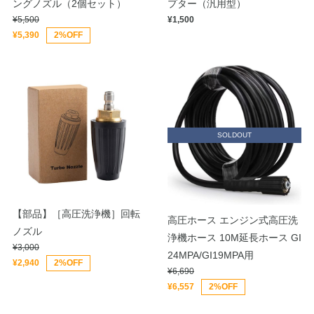
ングノズル（2個セット）
プター（汎用型）
¥5,500
¥1,500
¥5,390
2%OFF
SOLDOUT
【部品】［高圧洗浄機］回転
高圧ホース エンジン式高圧洗
ノズル
浄機ホース 10M延長ホース GI
¥3,000
24MPA/GI19MPA用
¥2,940
2%OFF
¥6,690
¥6,557
2%OFF