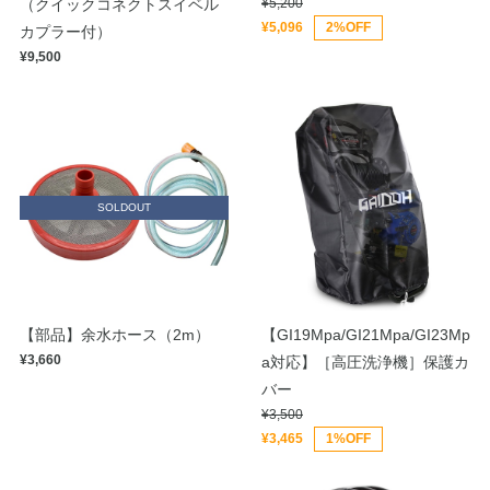
（クイックコネクトスイベル
¥5,200
¥5,096
2%OFF
カプラー付）
¥9,500
SOLDOUT
【部品】余水ホース（2m）
【GI19Mpa/GI21Mpa/GI23Mp
¥3,660
a対応】［高圧洗浄機］保護カ
バー
¥3,500
¥3,465
1%OFF