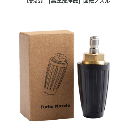
【部品】［高圧洗浄機］回転ノズル