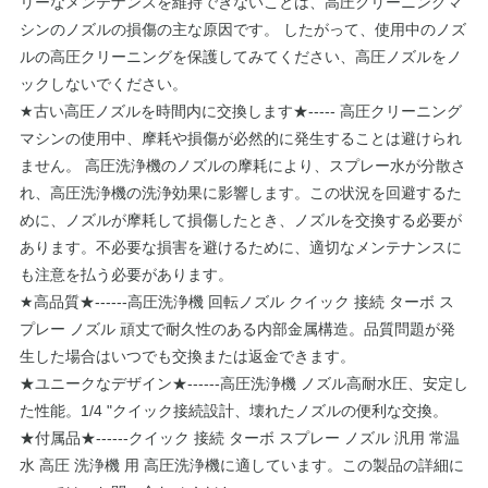
リーなメンテナンスを維持できないことは、高圧クリーニングマ
シンのノズルの損傷の主な原因です。 したがって、使用中のノズ
ルの高圧クリーニングを保護してみてください、高圧ノズルをノ
ックしないでください。
★古い高圧ノズルを時間内に交換します★----- 高圧クリーニング
マシンの使用中、摩耗や損傷が必然的に発生することは避けられ
ません。 高圧洗浄機のノズルの摩耗により、スプレー水が分散さ
れ、高圧洗浄機の洗浄効果に影響します。この状況を回避するた
めに、ノズルが摩耗して損傷したとき、ノズルを交換する必要が
あります。不必要な損害を避けるために、適切なメンテナンスに
も注意を払う必要があります。
★高品質★------高圧洗浄機 回転ノズル クイック 接続 ターボ ス
プレー ノズル 頑丈で耐久性のある内部金属構造。品質問題が発
生した場合はいつでも交換または返金できます。
★ユニークなデザイン★------高圧洗浄機 ノズル高耐水圧、安定し
た性能。1/4 "クイック接続設計、壊れたノズルの便利な交換。
★付属品★------クイック 接続 ターボ スプレー ノズル 汎用 常温
水 高圧 洗浄機 用 高圧洗浄機に適しています。この製品の詳細に