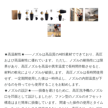
★高温耐性★------ノズルは高品質のABS素材でできており、高圧
および高温耐性に優れています。 ただし、ノズルの耐熱性には限
界があり、高圧ノズルを高温や異常温度で長時間作動させると、
材料の軟化によりノズルが破損します。 高圧ノズルは長時間使用
せず、一定期間使用した後は一時停止し、ノズルの内部温度が下
がるのを待ってから使用することをお勧めします。
★ノズルの設計★------損傷を避けるために、高圧洗浄機のノズル
口を凹面として設計しましたが、ファン型のノズルのオフセット
構造はまだ簡単に損傷しています。 間違った操作の使用とタイム