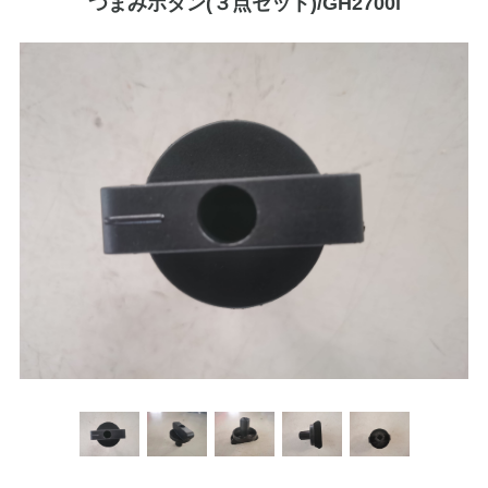
つまみボタン(３点セット)/GH2700i