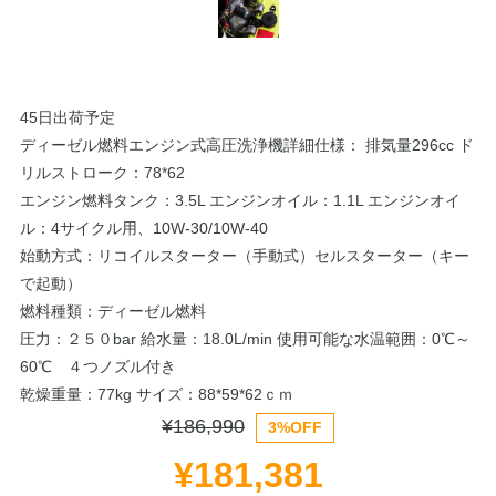
45日出荷予定
ディーゼル燃料エンジン式高圧洗浄機詳細仕様： 排気量296cc ド
リルストローク：78*62
エンジン燃料タンク：3.5L エンジンオイル：1.1L エンジンオイ
ル：4サイクル用、10W-30/10W-40
始動方式：リコイルスターター（手動式）セルスターター（キー
で起動）
燃料種類：ディーゼル燃料
圧力：２５０bar 給水量：18.0L/min 使用可能な水温範囲：0℃～
60℃ ４つノズル付き
乾燥重量：77kg サイズ：88*59*62ｃｍ
¥186,990
3%OFF
¥181,381