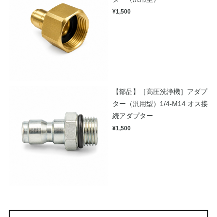
¥1,500
【部品】［高圧洗浄機］アダプ
ター（汎用型）1/4-M14 オス接
続アダプター
¥1,500