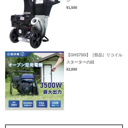
ジ
¥1,500
【GH3750i】［部品］リコイル
スターターの紐
¥2,000