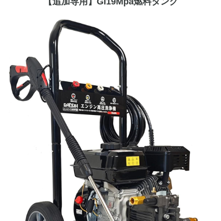
【追加専用】GI19Mpa燃料タンク