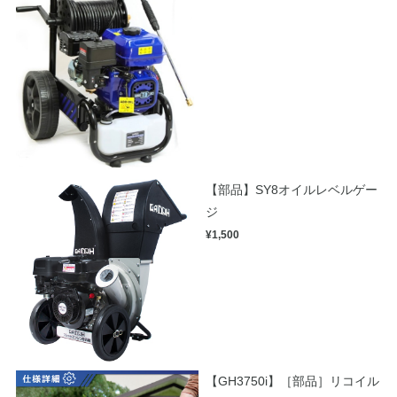
【部品】SY8オイルレベルゲー
ジ
¥1,500
【GH3750i】［部品］リコイル