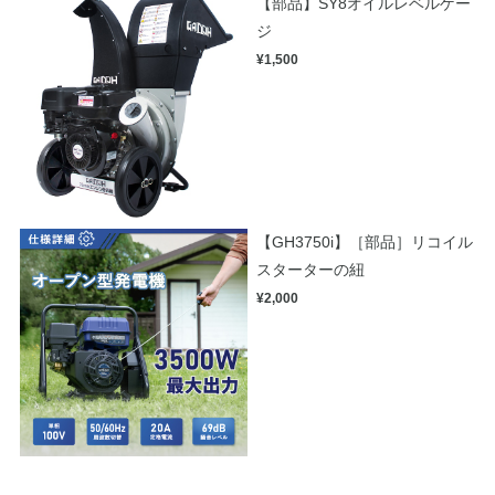
【部品】SY8オイルレベルゲー
ジ
¥1,500
【GH3750i】［部品］リコイル
スターターの紐
¥2,000